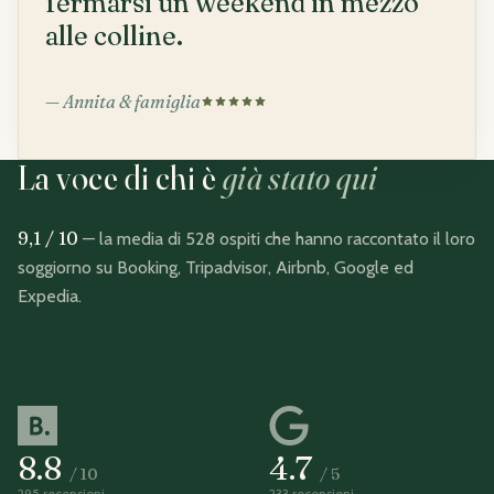
fermarsi un weekend in mezzo
alle colline.
—
Annita & famiglia
La voce di chi è
già stato qui
9,1
/ 10
—
la media di
528 ospiti
che hanno raccontato il loro
soggiorno su Booking, Tripadvisor, Airbnb, Google ed
Expedia.
8.8
4.7
/
10
/
5
295
recensioni
233
recensioni