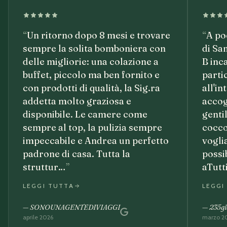
“
Un ritorno dopo 8 mesi e trovare
“
A po
sempre la solita bomboniera con
di Sa
delle migliorie: una colazione a
B inc
buffet, piccolo ma ben fornito e
partic
con prodotti di qualità, la Sig.ra
all'i
addetta molto graziosa e
accogl
disponibile. Le camere come
genti
sempre al top, la pulizia sempre
cocco
impeccabile e Andrea un perfetto
voglia
padrone di casa. Tutta la
possi
struttur…
”
aTutt
LEGGI TUTTA
LEGGI
—
SONOUNAGENTEDIVIAGGI
—
235gi
aprile 2026
marzo 2