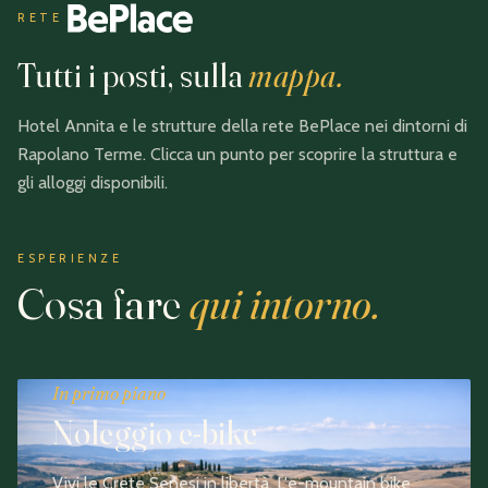
RETE
Tutti i posti, sulla
mappa.
Hotel Annita e le strutture della rete BePlace nei dintorni di
Rapolano Terme. Clicca un punto per scoprire la struttura e
gli alloggi disponibili.
UNA RETE
TERME SAN GIOVANNI
Pisa
Siena
Firenze
Sinalunga
Arezzo
Camugnano
Crete
Subborgo
Hotel Annita
ESPERIENZE
150
30
KM
KM
80
KM
13
40
KM
KM
2 km
2 km
2 km
240 m
· 4
Cosa fare
qui intorno.
In primo piano
Noleggio e-bike
Vivi le Crete Senesi in libertà. L'e-mountain bike