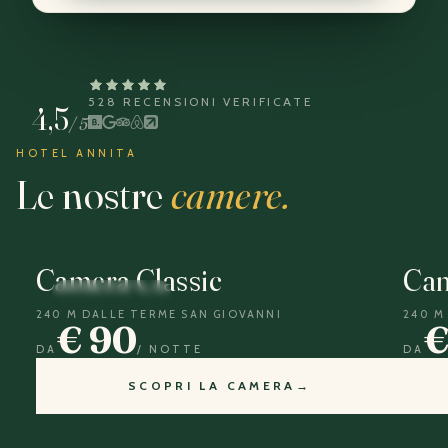
528 RECENSIONI VERIFICATE
4,5
/ 5
HOTEL ANNITA
Le nostre
camere.
Camera Classic
Cam
HOTEL ANNITA
HO
240 M
DALLE TERME SAN GIOVANNI
240 M
€
90
DA
/ NOTTE
DA
SCOPRI LA CAMERA
→