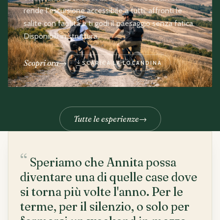
rende l'escursione accessibile a tutti: affronti le
salite con facilità e ti godi il paesaggio senza fatica.
Disponibili in struttura.
Scopri ora
→
SCARICA LA LOCANDINA
Tutte le esperienze
→
“
Speriamo che Annita possa
diventare una di quelle case dove
si torna più volte l'anno. Per le
terme, per il silenzio, o solo per