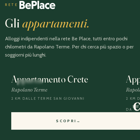
RETE
Gli
appartamenti.
Alloggi indipendenti nella rete Be Place, tutti entro pochi
chilometri da Rapolano Terme. Per chi cerca più spazio o per
soggiorni più lunghi.
Appartamento Crete
App
RETE
RE
Rapolano Terme
Rapol
2 KM
DALLE TERME SAN GIOVANNI
2 KM
D
DA
SCOPRI
→